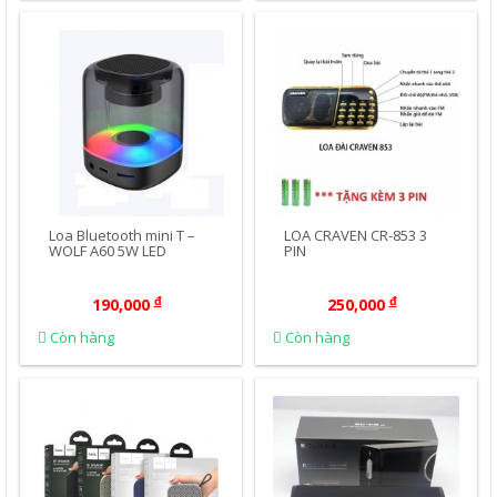
công
nghệ
Mua Ngay
Mua Ngay
Loa Bluetooth mini T –
LOA CRAVEN CR-853 3
WOLF A60 5W LED
PIN
đ
đ
190,000
250,000
Còn hàng
Còn hàng
Mua Ngay
Mua Ngay