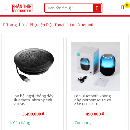
×
0
Danh
Trang chủ
Phụ kiện Điện Thoại
Loa Bluetooth
mục
sản
phẩm
Mua Ngay
Mua Ngay
Điện
thoại
bàn:
0252.3834.130
Hotline:
0888.164.881
Bản
Loa hội nghị không dây
Loa Bluetooth không
đồ
Bluetooth Jabra Speak
dây Joyroom ML05 có
đến
510 MS
đèn LED RGB
Showroom
đ
đ
3,490,000
490,000
Trang
Còn hàng
Còn hàng
tin