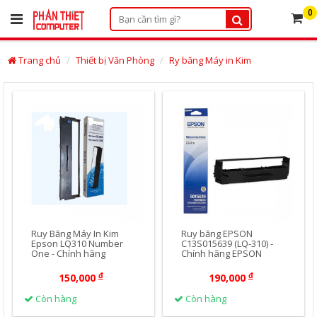
×
0
Danh
Trang chủ
Thiết bị Văn Phòng
Ry băng Máy in Kim
mục
sản
phẩm
Mua Ngay
Mua Ngay
Điện
thoại
bàn:
0252.3834.130
Hotline:
0888.164.881
Bản
Ruy Băng Máy In Kim
Ruy băng EPSON
đồ
Epson LQ310 Number
C13S015639 (LQ-310) -
đến
One - Chính hãng
Chính hãng EPSON
Showroom
đ
đ
150,000
190,000
Trang
Còn hàng
Còn hàng
tin