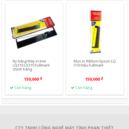
công
nghệ
Mua Ngay
Mua Ngay
Ry băng Máy in Kim
Mực in Ribbon Epson LQ
LQ310 LX310 Fullmark
310 hiệu Fullmark
chính hãng
đ
đ
150,000
150,000
Còn hàng
Còn hàng
CTY TNHH CÔNG NGHỆ MÁY TÍNH PHAN THIẾT