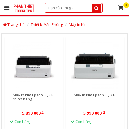
×
0
Danh
Trang chủ
Thiết bị Văn Phòng
Máy in Kim
mục
sản
phẩm
Mua Ngay
Mua Ngay
Điện
thoại
bàn:
0252.3834.130
Hotline:
0888.164.881
Bản
Máy in kim Epson LQ310
Máy in kim Epson LQ 310
đồ
chính hãng
đến
Showroom
đ
đ
5,890,000
5,990,000
Trang
Còn hàng
Còn hàng
tin